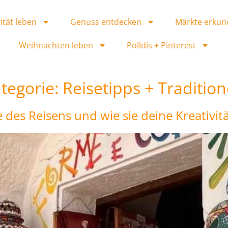
ität leben
Genuss entdecken
Märkte erkun
Weihnachten leben
Polldis + Pinterest
tegorie:
Reisetipps + Traditio
 des Reisens und wie sie deine Kreativitä