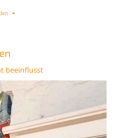
den
nen
t beeinflusst