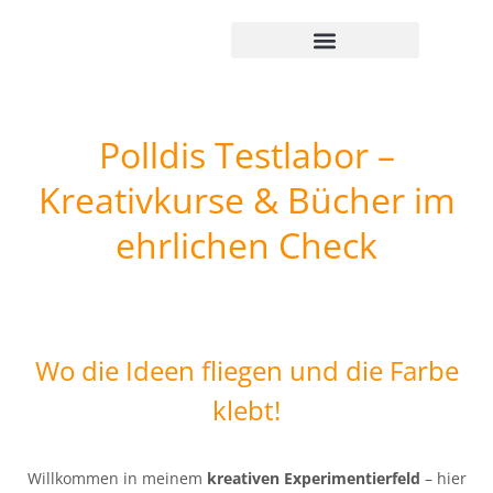
Kreativität leben
Genuss entdecken
Märkte erkunden
Weihnachten leben
Polldis + Pinterest
Polldis Testlabor –
Kreativkurse & Bücher im
ehrlichen Check
Wo die Ideen fliegen und die Farbe
klebt!
Willkommen in meinem
kreativen Experimentierfeld
– hier