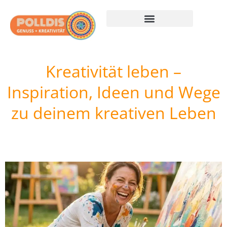
Kreativität leben
Genuss entdecken
Märkte erkunden
Weihnachten leben
Polldis + Pinterest
Kreativität leben –
Inspiration, Ideen und Wege
zu deinem kreativen Leben