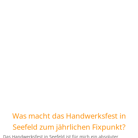
Österreichische
Kunsthandwerksmärkte
Hier findest du eine umfassende Liste
österreichischer Kunsthandwerksmärkte.
Hier geht´s zur Übersicht
Was macht das Handwerksfest in
Seefeld zum jährlichen Fixpunkt?
Das Handwerksfest in Seefeld ist für mich ein absoluter