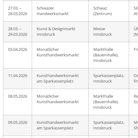
27.03. –
Schwazer
Schwaz
Si
28.03.2026
Handwerksmarkt
(Zentrum)
A
28.03. –
Kunst & Designmarkt
Messe
Üb
29.03.2026
Innsbruck
Innsbruck
(M
03.04.2026
Monatlicher
Markthalle
Fr
Kunsthandwerksmarkt
(Bauernhalle),
Innsbruck
11.04.2026
Kunsthandwerksmarkt
Sparkassenplatz,
Os
am Sparkassenplatz
Innsbruck
fi
08.05.2026
Monatlicher
Markthalle
Re
Kunsthandwerksmarkt
(Bauernhalle),
Sc
Innsbruck
09.05.2026
Kunsthandwerksmarkt
Sparkassenplatz,
Mu
am Sparkassenplatz
Innsbruck
S