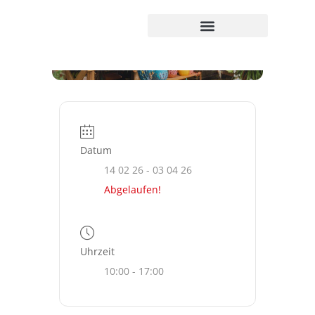
Kreativität leben
Genuss entdecken
Märkte erkunden
Weihnachten leben
Polldis + Pinterest
Datum
14 02 26
- 03 04 26
Abgelaufen!
Uhrzeit
10:00 - 17:00