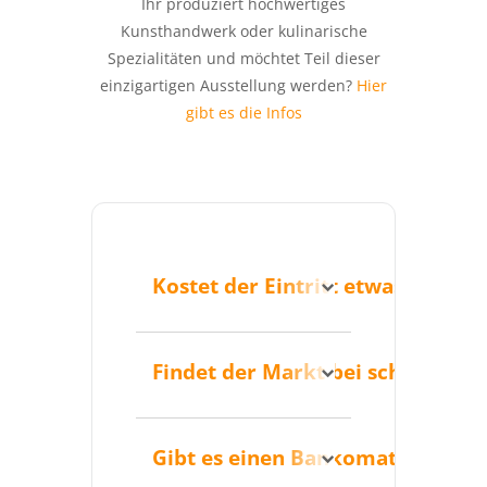
Ihr produziert hochwertiges
Kunsthandwerk oder kulinarische
Spezialitäten und möchtet Teil dieser
einzigartigen Ausstellung werden?
Hier
gibt es die Infos
Kostet der Eintritt etwas?
Nein, der Eintritt zu den
großen Ausstellungen
Findet der Markt bei schlechtem
im Schloss ist kostenlos.
Ja, da sich der Großteil
der Ausstellung in den
Gibt es einen Bankomat in der 
beheizten Innenräumen