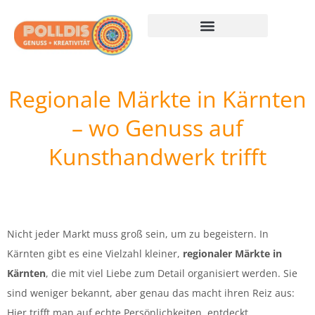
Kreativität leben
Genuss entdecken
Märkte erkunden
Weihnachten leben
Polldis + Pinterest
Regionale Märkte in Kärnten
– wo Genuss auf
Kunsthandwerk trifft
Nicht jeder Markt muss groß sein, um zu begeistern. In
Kärnten gibt es eine Vielzahl kleiner,
regionaler Märkte in
Kärnten
, die mit viel Liebe zum Detail organisiert werden. Sie
sind weniger bekannt, aber genau das macht ihren Reiz aus:
Hier trifft man auf echte Persönlichkeiten, entdeckt