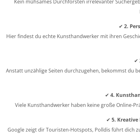
Kein mühsames Durchforsten irrelevanter Suchergebni
✔
2. Per
Hier findest du echte Kunsthandwerker mit ihren Geschi
✔
Anstatt unzählige Seiten durchzugehen, bekommst du bei Po
✔
4. Kunsthan
Viele Kunsthandwerker haben keine große Online-Präse
✔
5. Kreativ
Google zeigt dir Touristen-Hotspots, Polldis führt dich 