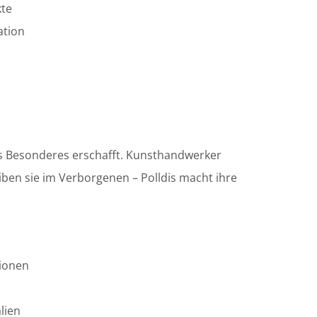
kte
ation
as Besonderes erschafft. Kunsthandwerker
iben sie im Verborgenen – Polldis macht ihre
tionen
lien