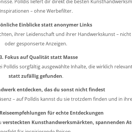
sse. Polldis liefert dir direkt die besten Kunsthandwerksm
Inspirationen – ohne Werbefilter.
sönliche Einblicke statt anonymer Links
chten, ihrer Leidenschaft und ihrer Handwerkskunst – nic
oder gesponserte Anzeigen.
3. Fokus auf Qualität statt Masse
lldis sorgfältig ausgewählte Inhalte, die wirklich relevant
statt zufällig gefunden
.
dwerk entdecken, das du sonst nicht findest
nz – auf Polldis kannst du sie trotzdem finden und in ihre
e Reiseempfehlungen für echte Entdeckungen
zu
versteckten Kunsthandwerksmärkten, spannenden Atel
perfekt für inspirierende Reisen.