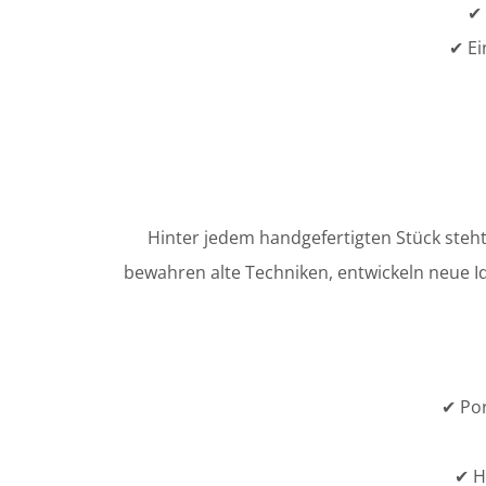
✔ 
✔ Ei
Hinter jedem handgefertigten Stück steh
bewahren alte Techniken, entwickeln neue Id
✔ Por
✔ H