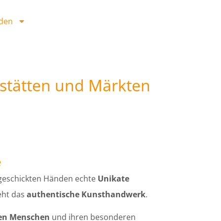
den
stätten und Märkten
e
 geschickten Händen echte
Unikate
eht das
authentische Kunsthandwerk
.
ven Menschen
und ihren besonderen