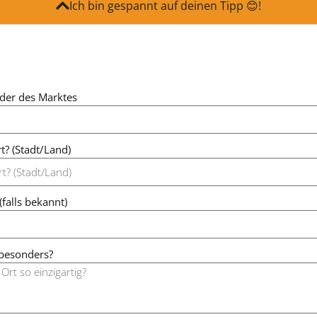
Ich bin gespannt auf deinen Tipp 😊!
der des Marktes
t? (Stadt/Land)
falls bekannt)
 besonders?