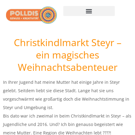
Kreativität leben
Genuss entdecken
Märkte erkunden
Weihnachten leben
Polldis + Pinterest
Christkindlmarkt Steyr –
ein magisches
Weihnachtsabenteuer
In Ihrer Jugend hat meine Mutter hat einige Jahre in Steyr
gelebt. Seitdem liebt sie diese Stadt. Lange hat sie uns
vorgeschwärmt wie großartig doch die Weihnachtstimmung in
Steyr und Umgebung ist.
Bis dato war ich zweimal in beim Christkindlmarkt in Steyr – als
Jugendliche und 2016. Und? Ich bin genauso begeistert wie
meine Mutter. Eine Region die Weihnachten lebt ????!